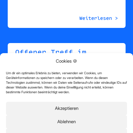
Weiterlesen >
Offener Treff im
8Giebel
Cookies 🍪
Um dir ein optimales Erlebnis zu bieten, verwenden wir Cookies, um
Geräteinformationen zu speichern oder zu verarbeiten. Wenn du diesen
Technologien zustimmst, können wir Daten wie Seitenaufrufe oder eindeutige IDs auf
Der Offene Treff nebst Büchertausch an jedem
dieser Website auswerten. Wenn du deine Einwillligung nicht erteilst, können
bestimmte Funktionen beeinträchtigt werden.
Dienstag von 15:30 – 18:00 Uhr ist inzwischen
Tradition im 8Giebel. Jung und Alt treffen sich
zum Plaudern bei Kaffee und Kuchen, zum…
Akzeptieren
Ablehnen