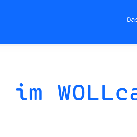
Da
 im WOLLc