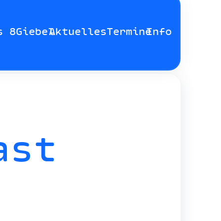
s 8Giebel
Aktuelles
Termine
Info
ast