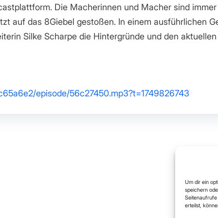
castplattform. Die Macherinnen und Macher sind imme
etzt auf das 8Giebel gestoßen. In einem ausführlichen
eiterin Silke Scharpe die Hintergründe und den aktuellen
t/dc65a6e2/episode/56c27450.mp3?t=1749826743
Um dir ein op
speichern ode
Seitenaufrufe 
erteilst, könn